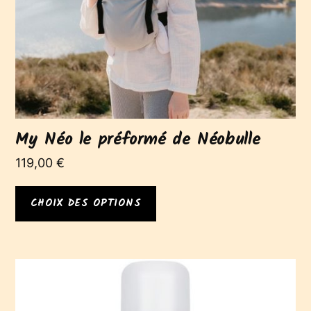
choisies
sur
la
page
du
produit
My Néo le préformé de Néobulle
119,00
€
CHOIX DES OPTIONS