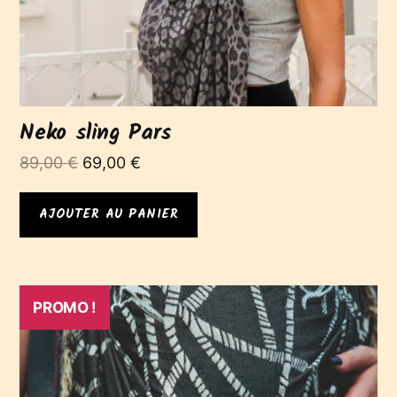
Neko sling Pars
Le
Le
89,00
€
69,00
€
prix
prix
initial
actuel
AJOUTER AU PANIER
était :
est :
89,00 €.
69,00 €.
PROMO !