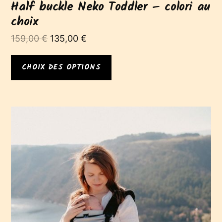
Half buckle Neko Toddler – colori au
choix
Le
Le
159,00
€
135,00
€
prix
prix
initial
actuel
CHOIX DES OPTIONS
était :
est :
159,00 €.
135,00 €.
Ce
produit
a
plusieurs
variations.
Les
options
peuvent
être