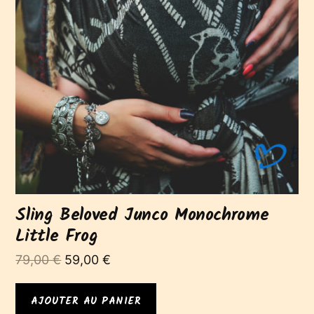
Sling Beloved Junco Monochrome
Little Frog
Le
Le
79,00
€
59,00
€
prix
prix
initial
actuel
AJOUTER AU PANIER