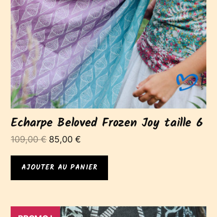
Echarpe Beloved Frozen Joy taille 6
Le
Le
109,00
€
85,00
€
prix
prix
initial
actuel
AJOUTER AU PANIER
était :
est :
109,00 €.
85,00 €.