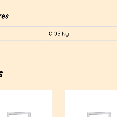
res
0,05 kg
s