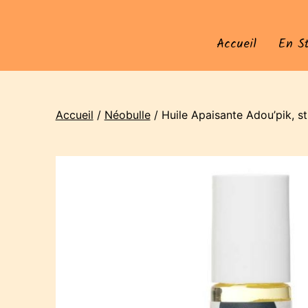
Accueil
En S
Accueil
/
Néobulle
/ Huile Apaisante Adou’pik, st