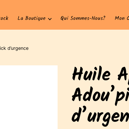
tock
La Boutique
Qui Sommes-Nous?
Mon 
ick d’urgence
Huile 
Adou’pi
d’urge