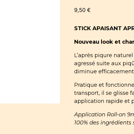
9,50
€
STICK APAISANT AP
Nouveau look et cha
L’après piqure naturel
agressé suite aux piq
diminue efficacement l
Pratique et fonctionnel
transport, il se gliss
application rapide et p
Application Roll-on 9m
100% des ingrédients s