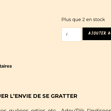
Plus que 2 en stock
quantité
AJOUTER A
de
Huile
Apaisante
Adou'pik,
stick
aires
d'urgence
ER L’ENVIE DE SE GRATTER
s, guêpes, orties, etc… Adou’Pik, l’indisp