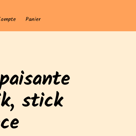
Compte
Panier
Apaisante
k, stick
nce