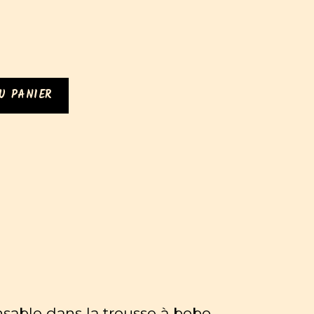
U PANIER
ensable dans la trousse à bobo…