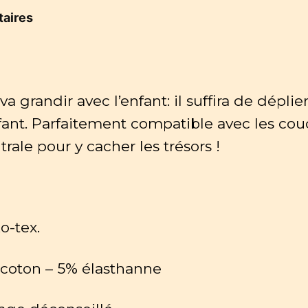
mois
aires
va grandir avec l’enfant: il suffira de déplie
fant. Parfaitement compatible avec les couc
ale pour y cacher les trésors !
o-tex.
 coton – 5% élasthanne