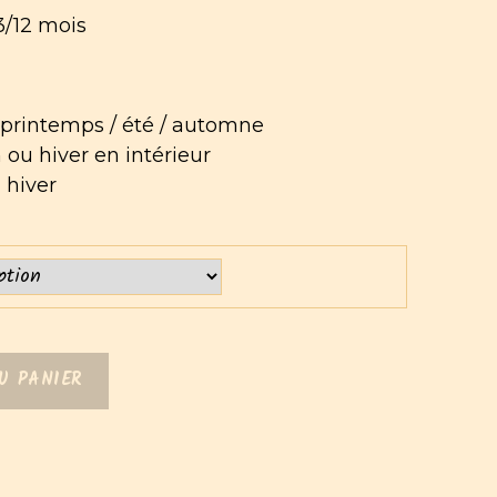
 3/12 mois
ôt printemps / été / automne
 ou hiver en intérieur
l hiver
U PANIER