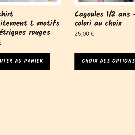
choisies
hirt
Cagoules 1/2 ans 
sur
la
aitement L motifs
colori au choix
page
triques rouges
25,00
€
du
€
produit
UTER AU PANIER
CHOIX DES OPTIONS