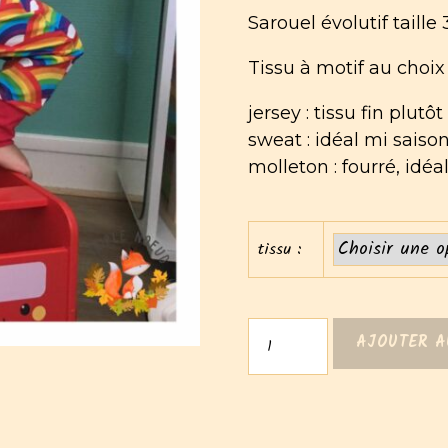
Sarouel évolutif taille
Tissu à motif au choix
jersey : tissu fin plut
sweat : idéal mi saison
molleton : fourré, idéa
tissu :
quantité
AJOUTER A
de
Sarouels
évolutifs
3/12