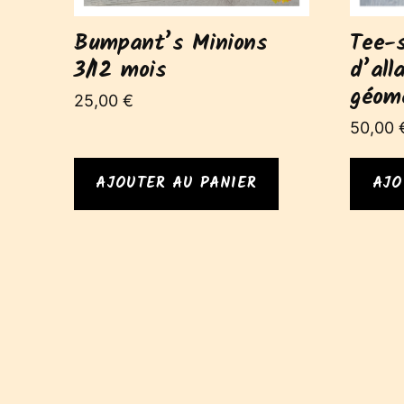
Bumpant’s Minions
Tee-s
3/12 mois
d’all
géomé
25,00
€
50,00
AJOUTER AU PANIER
AJO