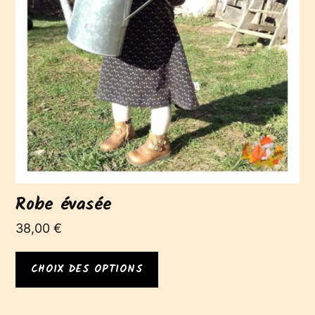
Les
options
peuvent
être
choisies
sur
la
page
du
produit
Robe évasée
38,00
€
CHOIX DES OPTIONS