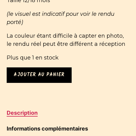
Taille 12/18 mois
(le visuel est indicatif pour voir le rendu
porté)
La couleur étant difficile à capter en photo,
le rendu réel peut être différent a réception
Plus que 1 en stock
quantité
AJOUTER AU PANIER
de
Bloomer
en
velours
Pétrole
Description
12/18
mois
Informations complémentaires