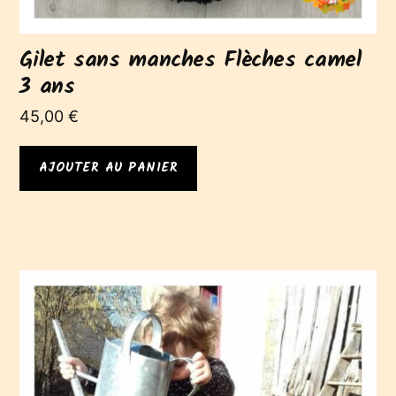
Gilet sans manches Flèches camel
3 ans
45,00
€
AJOUTER AU PANIER
Ce
produit
a
plusieurs
variations.