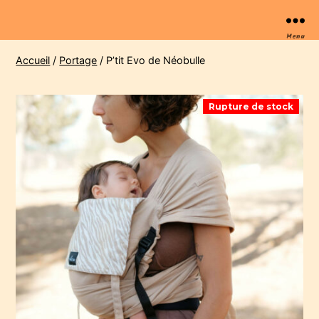
Menu
Accueil
/
Portage
/ P’tit Evo de Néobulle
Rupture de stock