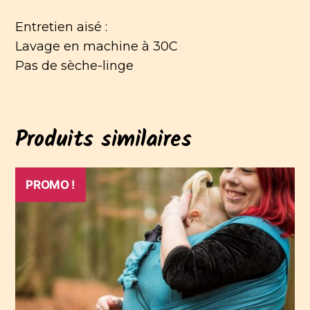
Entretien aisé :
Lavage en machine à 30C
Pas de sèche-linge
Produits similaires
Ce
PROMO !
produit
a
plusieurs
variations.
Les
options
peuvent