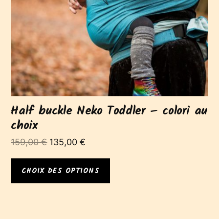
être
choisies
sur
la
page
du
produit
Half buckle Neko Toddler – colori au
choix
Le
Le
159,00
€
135,00
€
prix
prix
initial
actuel
CHOIX DES OPTIONS
était :
est :
159,00 €.
135,00 €.